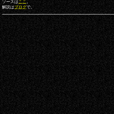
ソースは
ここ
。
解説は
ブログ
で。